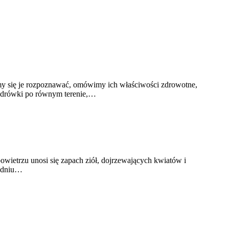
ymy się je rozpoznawać, omówimy ich właściwości zdrowotne,
 wędrówki po równym terenie,…
wietrzu unosi się zapach ziół, dojrzewających kwiatów i
w dniu…