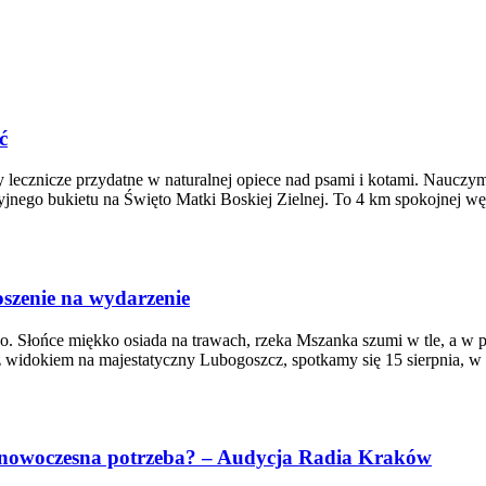
ć
 lecznicze przydatne w naturalnej opiece nad psami i kotami. Naucz
ycyjnego bukietu na Święto Matki Boskiej Zielnej. To 4 km spokojnej
szenie na wydarzenie
Słońce miękko osiada na trawach, rzeka Mszanka szumi w tle, a w po
 z widokiem na majestatyczny Lubogoszcz, spotkamy się 15 sierpnia, 
y nowoczesna potrzeba? – Audycja Radia Kraków