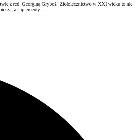
ctwie z red. Georginą Gryboś."Ziołolecznictwo w XXI wieku to nie
spiesza, a suplementy…