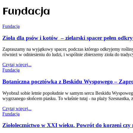
Fundacja
Fundacja
Zioła dla psów i kotów – zielarski spacer pełen odkry
Zapraszamy na wyjątkowy spacer, podczas którego odkryjemy rośliny
również w odniesieniu do ludzi, i wspólnie zbierzemy zioła do trad
Czytaj więcej...
Fundacja
Botaniczna pocztówka z Beskidu Wyspowego – Zapro
Wyobraź sobie letnie popołudnie w samym sercu Beskidu Wyspowego. 
wygrzanego słońcem piasku. To właśnie tutaj - na plaży Szesnastka,
Czytaj więcej...
Fundacja
Ziołolecznictwo w XXI wieku. Powrót do korzeni cz